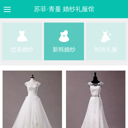
苏菲·青蔓 婚纱礼服馆
首页
婚纱礼服
跟妆跟拍
品牌故事
在线预约
优美婚纱
新韩婚纱
时尚礼服